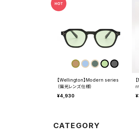
【Wellington】Modern series
【
（偏光レンズ仕様）
r
¥4,930
¥
CATEGORY