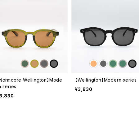
Normcore Wellington】Mode
【Wellington】Modern series
n series
¥3,830
3,830