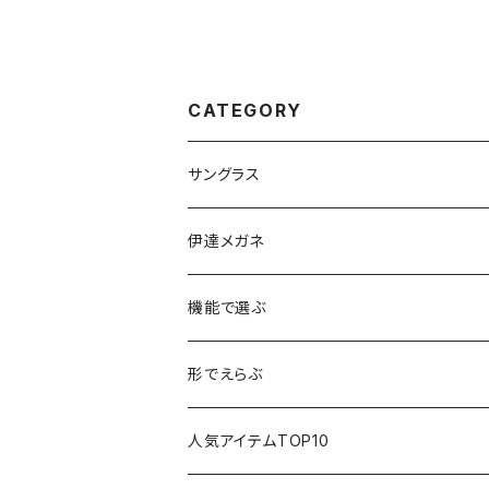
CATEGORY
サングラス
伊達メガネ
機能で選ぶ
偏光レンズ
形でえらぶ
色が変わるレンズ
Wellington
人気アイテムTOP10