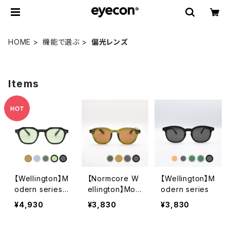
HOME
機能で選ぶ
偏光レンズ
Items
【Wellington】M
【Normcore W
【Wellington】M
odern series
ellington】Mod
odern series
（偏光レンズ仕
ern series
¥4,930
¥3,830
¥3,830
様）