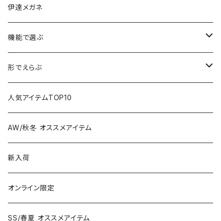
伊達メガネ
機能で選ぶ
偏光レンズ
形でえらぶ
色が変わるレンズ
Wellington
人気アイテムTOP10
Boston
AW/秋冬 オススメアイテム
Square
新入荷
Oval
オンライン限定
Fox
SS/春夏 オススメアイテム