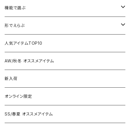
機能で選ぶ
偏光レンズ
形でえらぶ
色が変わるレンズ
Wellington
人気アイテムTOP10
Boston
AW/秋冬 オススメアイテム
Square
新入荷
Oval
オンライン限定
Fox
SS/春夏 オススメアイテム