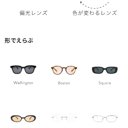
形でえらぶ