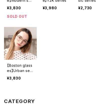
e】modern seri
e】Y2K series
sic series
es
¥3,830
¥3,980
¥2,730
SOLD OUT
【Boston glass
es】Urban seri
es
¥3,830
CATEGORY