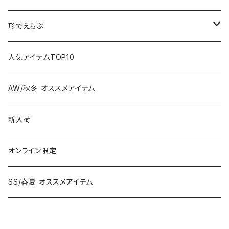
偏光レンズ
形でえらぶ
色が変わるレンズ
Wellington
人気アイテムTOP10
Boston
AW/秋冬 オススメアイテム
Square
新入荷
Oval
オンライン限定
Fox
SS/春夏 オススメアイテム
Metal Flame