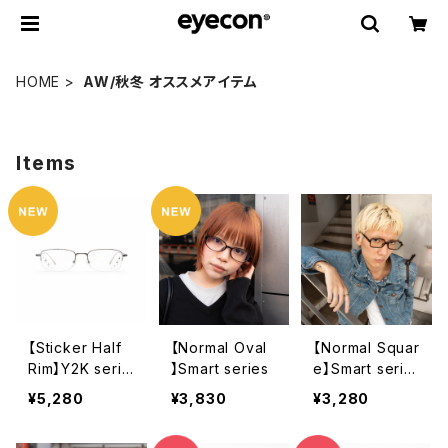
HOME
AW/秋冬 オススメアイテム
Items
【Sticker Half
【Normal Oval
【Normal Squar
Rim】Y2K serie
】Smart series
e】Smart serie
s
s
¥5,280
¥3,830
¥3,280