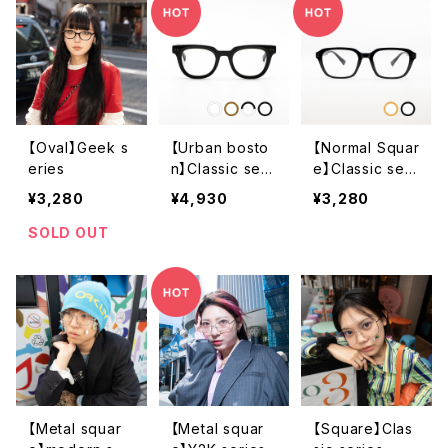
【Oval】Geek s
【Urban bosto
【Normal Squar
eries
n】Classic seri
e】Classic seri
es
es
¥3,280
¥4,930
¥3,280
SOLD OUT
【Metal squar
【Metal squar
【Square】Clas