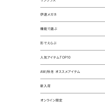
サングラス
伊達メガネ
機能で選ぶ
偏光レンズ
形でえらぶ
色が変わるレンズ
Wellington
人気アイテムTOP10
Boston
AW/秋冬 オススメアイテム
Square
新入荷
Oval
オンライン限定