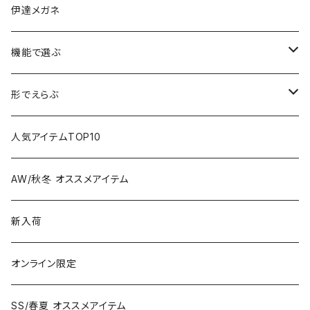
伊達メガネ
機能で選ぶ
偏光レンズ
形でえらぶ
色が変わるレンズ
Wellington
人気アイテムTOP10
Boston
AW/秋冬 オススメアイテム
Square
新入荷
Oval
オンライン限定
Fox
SS/春夏 オススメアイテム