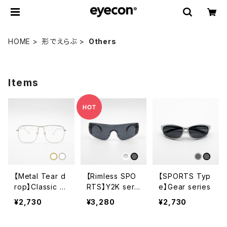
HOME
形でえらぶ
Others
Items
【Metal Tear d
【Rimless SPO
【SPORTS Typ
rop】Classic s
RTS】Y2K seri
e】Gear series
eries
es
¥2,730
¥3,280
¥2,730