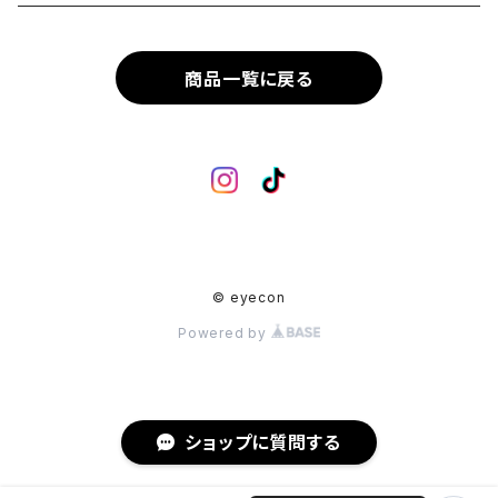
Metal Flame
商品一覧に戻る
Rimless
Crown Panto
Others
© eyecon
Powered by