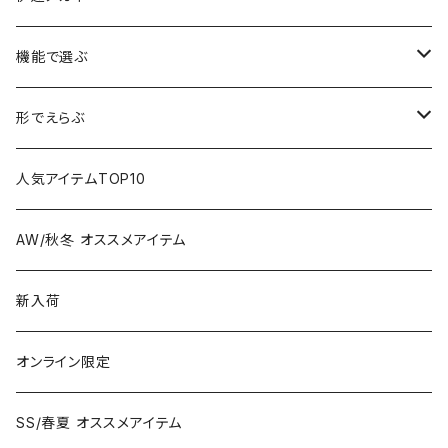
機能で選ぶ
偏光レンズ
形でえらぶ
色が変わるレンズ
Wellington
人気アイテムTOP10
Boston
AW/秋冬 オススメアイテム
Square
新入荷
Oval
オンライン限定
Fox
SS/春夏 オススメアイテム