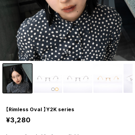
1
/9
【Rimless Oval 】Y2K series
¥3,280