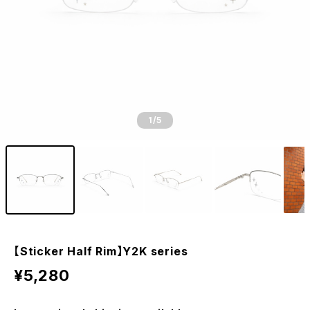
1
/5
【Sticker Half Rim】Y2K series
¥5,280