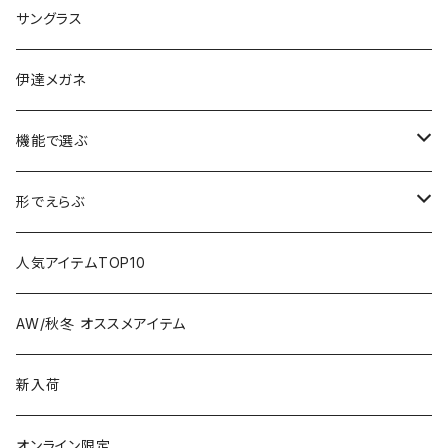
サングラス
伊達メガネ
機能で選ぶ
偏光レンズ
形でえらぶ
色が変わるレンズ
Wellington
人気アイテムTOP10
Boston
AW/秋冬 オススメアイテム
Square
新入荷
Oval
オンライン限定