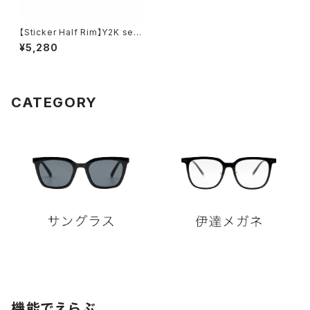
【Sticker Half Rim】Y2K seri
es
¥5,280
CATEGORY
機能でえらぶ