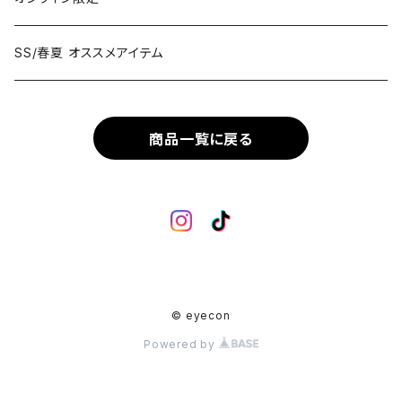
Fox
SS/春夏 オススメアイテム
Metal Flame
商品一覧に戻る
Rimless
Crown Panto
Others
© eyecon
Powered by