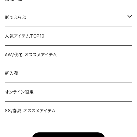
偏光レンズ
形でえらぶ
色が変わるレンズ
Wellington
人気アイテムTOP10
Boston
AW/秋冬 オススメアイテム
Square
新入荷
Oval
オンライン限定
Fox
SS/春夏 オススメアイテム
Metal Flame