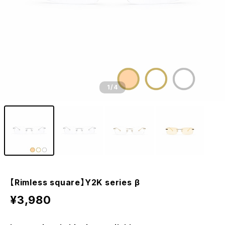
1
/4
【Rimless square】Y2K series β
¥3,980