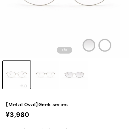
1
/3
【Metal Oval】Geek series
¥3,980