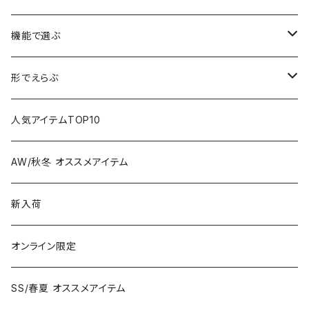
機能で選ぶ
偏光レンズ
形でえらぶ
色が変わるレンズ
Wellington
人気アイテムTOP10
Boston
AW/秋冬 オススメアイテム
Square
新入荷
Oval
オンライン限定
Fox
SS/春夏 オススメアイテム